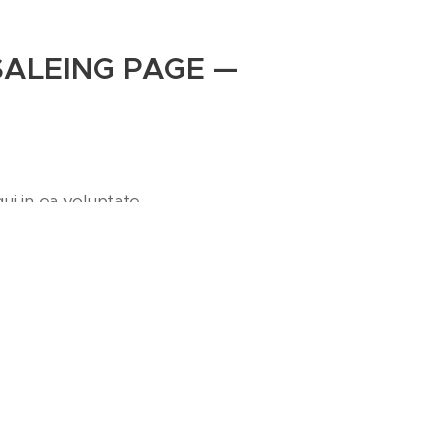
 SALEING PAGE —
ui in ea voluptate
 dolores eos qui ratione voluptatem
um quia dolor