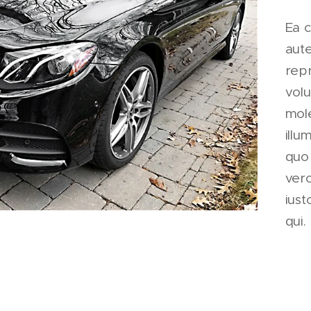
Ea 
aut
repr
volu
mole
illu
quo 
ver
iust
qui.