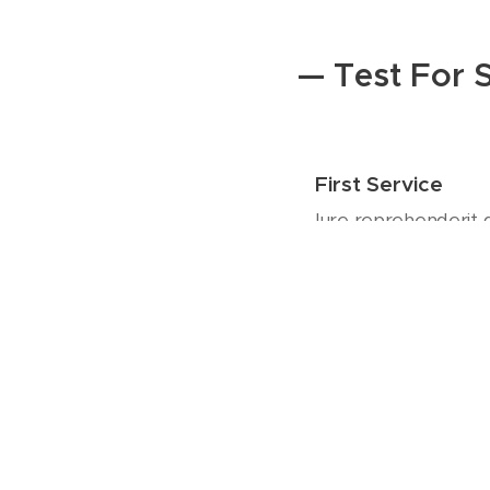
— Test For
First Service
Iure reprehenderit q
Second Service
Consequuntur magni
Third Service
Est qui dolorem ips