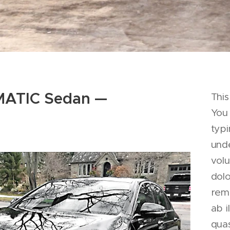
MATIC Sedan —
This
You 
typi
unde
vol
dol
rem
ab i
quas