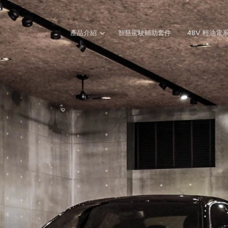
產品介紹
智慧駕駛輔助套件
48V 輕油電