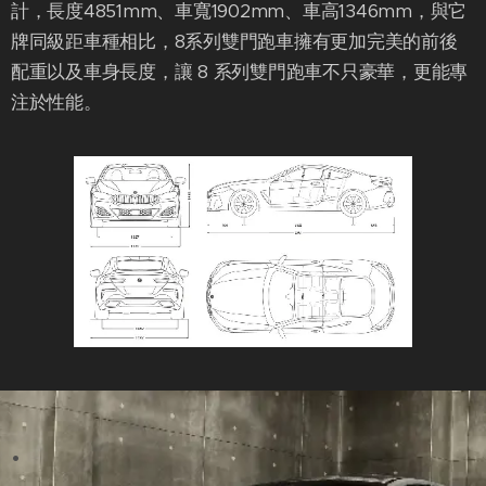
計，長度4851mm、車寬1902mm、車高1346mm，與它
牌同級距車種相比，8系列雙門跑車擁有更加完美的前後
配重以及車身長度，讓 8 系列雙門跑車不只豪華，更能專
注於性能。
.