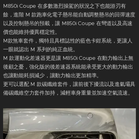
M850i Coupe 在多數激烈操駕的狀況之下也能游刃有
餘，進階 M 款跑車化電子懸吊能自動調整懸吊的回彈速度
以及控制懸吊的預載，讓 M850i Coupe 在彎道以及高速
價也能維持優異穩定性。
M款煞車套件，獨特且具標誌性的藍色卡鉗系統，更讓人
一眼就認出 M 系列的純正血統。
M 款運動化差速器更是讓 M850i Coupe 在動力輸出上無
後顧之憂，強化版的後差速器系統能承受更大的動力輸出
也讓動能耗損減少，讓動力輸出更加精準。
更可以選配 M 款碳纖維套件，讓前後下擾流以及進氣壩具
備碳纖維空力套件加持，減輕車身重量並加速空氣流速。