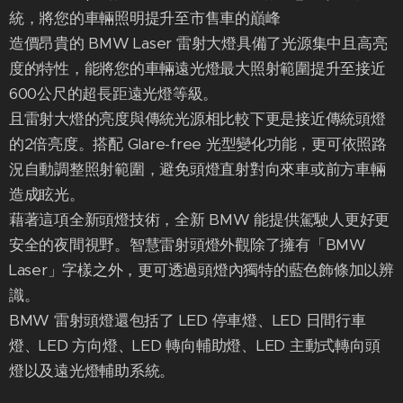
統，將您的車輛照明提升至市售車的巔峰
造價昂貴的 BMW Laser 雷射大燈具備了光源集中且高亮
度的特性，能將您的車輛遠光燈最大照射範圍提升至接近
600公尺的超長距遠光燈等級。
且雷射大燈的亮度與傳統光源相比較下更是接近傳統頭燈
的2倍亮度。搭配 Glare-free 光型變化功能，更可依照路
況自動調整照射範圍，避免頭燈直射對向來車或前方車輛
造成眩光。
藉著這項全新頭燈技術，全新 BMW 能提供駕駛人更好更
安全的夜間視野。智慧雷射頭燈外觀除了擁有「BMW
Laser」字樣之外，更可透過頭燈內獨特的藍色飾條加以辨
識。
BMW 雷射頭燈還包括了 LED 停車燈、LED 日間行車
燈、LED 方向燈、LED 轉向輔助燈、LED 主動式轉向頭
燈以及遠光燈輔助系統。