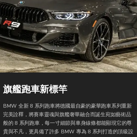
旗艦跑車新標竿
BMW 全新 8 系列跑車將德國最自豪的豪華跑車系列重新
完美詮釋，將賽車靈魂與旗艦奢華融合而誕生宛如藝術品
般的 8 系列跑車，每一寸細節與車身線條都能顯現它的尊
貴與不凡，更具備了許多 BMW 專為 8 系列打造的頂級設