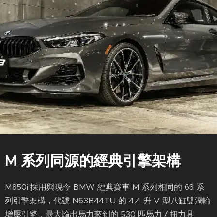
M 系列同源的經典引擎架構
M850i 採用與現今 BMW 經典賽車 M 系列相同的 63 系
列引擎架構，代號 N63B44TU 的 4.4 升 V 型八缸雙渦輪
增壓引擎，最大輸出馬力來到的 530 匹馬力 / 扭力具