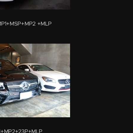
P1+MSP+MP2 +MLP
+MP2+23P+MLP