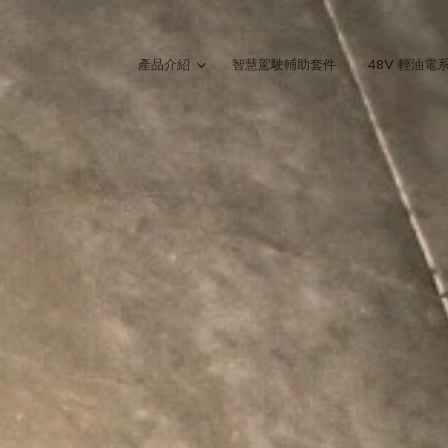
產品介紹
智慧駕駛輔助套件
48V 輕油電