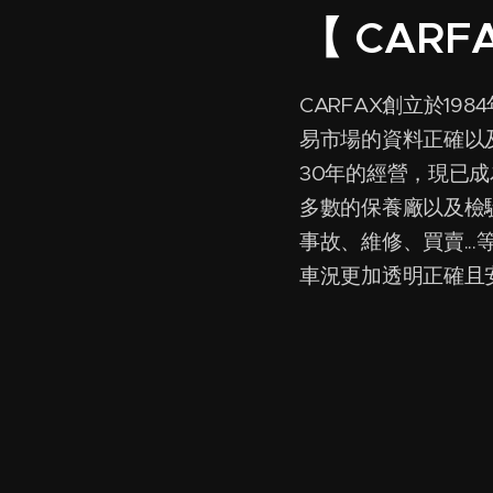
【 CARF
CARFAX創立於19
易市場的資料正確以
30年的經營，現已
多數的保養廠以及檢
事故、維修、買賣..
車況更加透明正確且