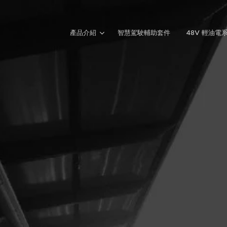
產品介紹
智慧駕駛輔助套件
48V 輕油電